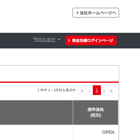
閲覧履歴
«
‹
1
›
»
1 件中 1～1件目を表示中
標準価格
(税別)
OPEN