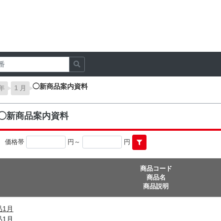
◯新商品案内資料
 年
1 月
の◯新商品案内資料
価格帯
円～
円
商品コード
商品名
商品説明
品1月
品1月