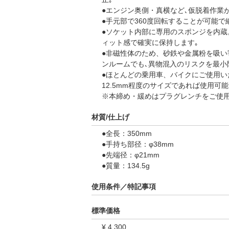
●エンジン奥側・真横など､仮脱着作業
●手元部で360度回転することが可能
●ソケット内部に専用のスポンジを内蔵
ィット感で確実に保持します｡
●非磁性体のため、砂鉄や金属粉を吸い
ンルームでも､異物混入のリスクを最小
●ほとんどの乗用車、バイクにご使用い
12.5mm程度のサイズであれば使用可
※本締め・緩めはプラグレンチをご使
材質/仕上げ
●全長：350mm
●手持ち部径：φ38mm
●先端径：φ21mm
●質量：134.5g
使用条件／特記事項
標準価格
¥ 4,300