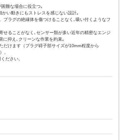
が困難な場合に役立つ｡
で細かい動きにもストレスを感じない設計｡
。プラグの絶縁体を傷つけることなく､吸い付くようなフ
寄せることがなく､センサー類が多い近年の精密なエンジ
限に抑え､クリーンな作業を約束｡
ただけます（プラグ碍子部サイズが10mm程度から
能）。
用ください。