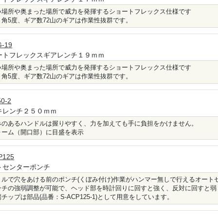
い場所や奥まった場所で威力を発揮するショートフレックス仕様です
り角5度、ギア数72山のギアは作業性抜群です。
-19
ートフレックスギアレンチ１９ｍｍ
い場所や奥まった場所で威力を発揮するショートフレックス仕様です
り角5度、ギア数72山のギアは作業性抜群です。
50-2
キレンチ２５０ｍｍ
みのあるハンドルは握りやすく、力を加えても手に負担をかけません。
ォーム（開口部）に目盛を表示
P125
トセンターポンチ
リルで穴をあける前のポンチ(くぼみ付け)作業がハンマー無しで行えるオート
ンチの強弱調整が可能で、ヘッド部を時計回りに回すと強く、反対に回すと弱
端チップは部品(品番：S-ACP125-1)として用意をしています。