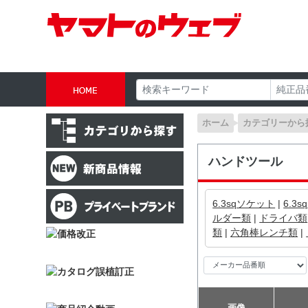
ホーム
カテゴリーから
ハンドツール
6.3sqソケット
|
6.3
ルダー類
|
ドライバ類
類
|
六角棒レンチ類
|