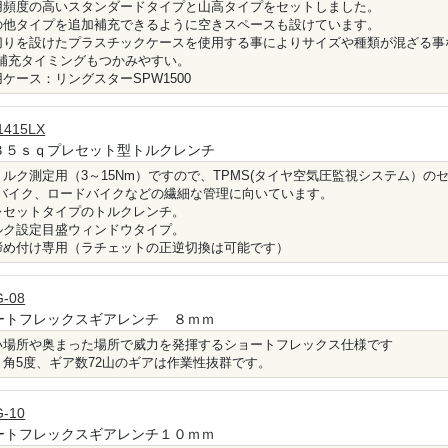
用頻度の高いスタンダードタイプと山高タイプをセットしました。
の他タイプを追加補充できるように空きスペースも設けています。
切りを設けたプラスチックケースを使用する事によりサイズや種類が混ざる事
補充タイミングもつかみやすい。
用ケース：リングスターSPW1500
1415LX
３５ｓｑプレセット型トルクレンチ
トルク測定用（3～15Nm）ですので、TPMS(タイヤ空気圧監視システム）
バイク、ロードバイクなどの繊細な管理に向いています。
レセットタイプのトルクレンチ。
ルク設定目盛ウィンドウタイプ。
締め付け専用（ラチェットの正逆切換は可能です）
-08
ートフレックスギアレンチ ８ｍｍ
い場所や奥まった場所で威力を発揮するショートフレックス仕様です
り角5度、ギア数72山のギアは作業性抜群です。
-10
ートフレックスギアレンチ１０ｍｍ