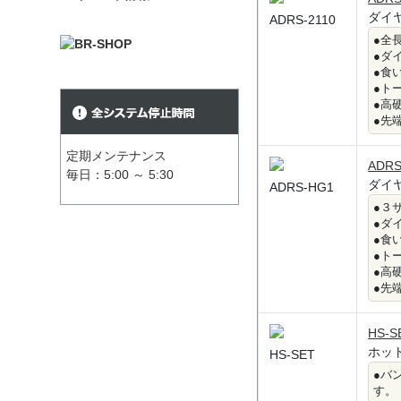
ダイ
ADRS-2110
●全長
●ダ
●食
●ト
●高
●先
定期メンテナンス
ADRS
毎日：5:00 ～ 5:30
ダイ
ADRS-HG1
●３
●ダ
●食
●ト
●高
●先
HS-S
ホッ
HS-SET
●バ
す。