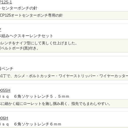
P125-1
トセンターポンチの針
-ACP125オートセンターポンチ専用の針
7
本組みヘクスキーレンチセット
角レンチをナイフ型にして美しく仕上げました。
製ベルトポーチ(黒)付き。
着ペンチ
の1丁で、カシメ・ボルトカッター・ワイヤーストリッパー・ワイヤーカッタ
0055H
３ｓｑ ６角ソケットレンチ５．５ｍｍ
体に細かく縦にローレットを施し掴み易く、指先でもまわしやすい。
006H
３ｓｑ ６角ソケットレンチ６ｍｍ