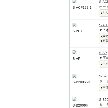
S-AC
オー
S-ACP125-1
●S
S-AH
▼７
S-AH7
●六
●布
S-AP
▼圧
S-AP
●こ
S-B2
６．
S-B20055H
●本
S-B2
６．
S-B2006H