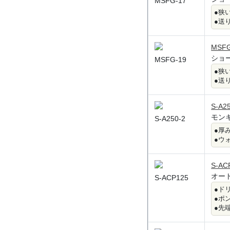
MSFG-17
●狭
●送
MSFG
ショ
MSFG-19
●狭
●送
S-A2
モン
S-A250-2
●厚
●ウ
S-AC
オー
S-ACP125
●ド
●ポ
●先