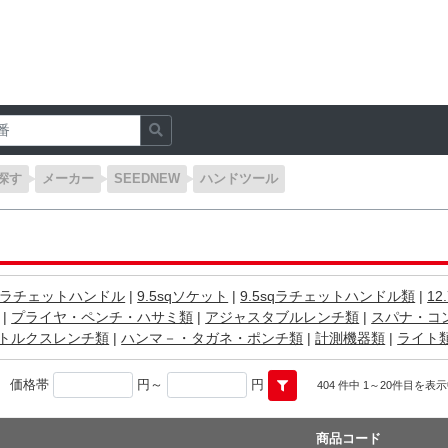
探す
メーカー
SEEDNEW
ハンドツール
sqラチェットハンドル
|
9.5sqソケット
|
9.5sqラチェットハンドル類
|
12
|
プライヤ・ペンチ・ハサミ類
|
アジャスタブルレンチ類
|
スパナ・コ
トルクスレンチ類
|
ハンマ－・タガネ・ポンチ類
|
計測機器類
|
ライト
価格帯
円～
円
404 件中 1～20件目を表
商品コード