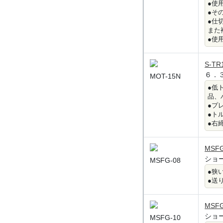
●使
●そ
●仕
また
●使
S-TR
６．
MOT-15N
●低
品、
●プ
●ト
●右
MSFG
ショ
MSFG-08
●狭
●送
MSFG
ショ
MSFG-10