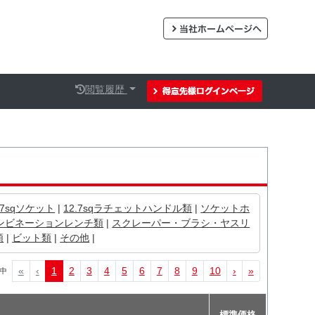
閲覧履歴
.7sqソケット
|
12.7sqラチェットハンドル類
|
ソケットホ
ンビネーションレンチ類
|
スクレーパー・ブラシ・ヤスリ
類
|
ビット類
|
その他
|
«
‹
1
2
3
4
5
6
7
8
9
10
›
»
示中