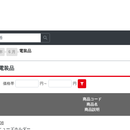
電装品
 年
6 月
の電装品
価格帯
円～
円
商品コード
商品名
商品説明
08
Iヒューズホルダー