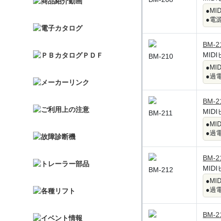
●M
●電
BM-2
MID
BM-210
●M
●過
BM-2
MID
BM-211
●M
●過
BM-2
MID
BM-212
●M
●過
BM-2