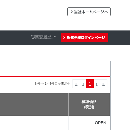
閲覧履歴
«
‹
1
›
»
6 件中 1～6件目を表示中
標準価格
(税別)
OPEN