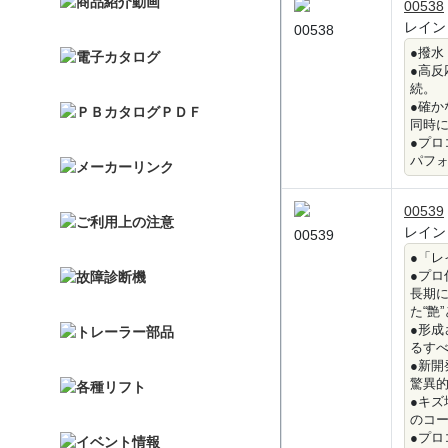
00538
レイン
00538
●撥
●高反
続。
●確か
同時
●プロ
パフ
00539
レイン
00539
●「
●プロ
長期
た“艶
●形
るすべ
●新開
驚異
●キ
のコ
●プロ