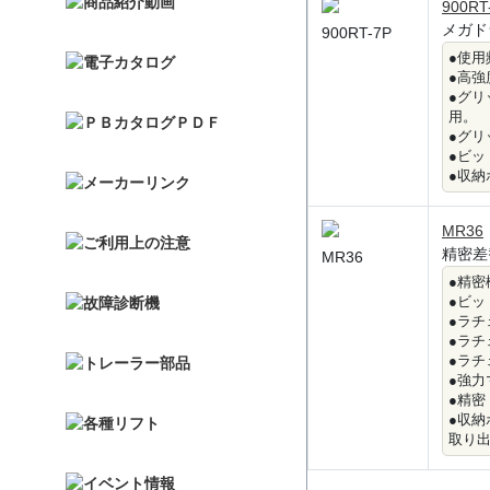
900RT
メガド
900RT-7P
●使用
●高強
●グ
用。
●グ
●ビッ
●収
MR36
精密差
MR36
●精密
●ビ
●ラ
●ラ
●ラ
●強
●精
●収
取り