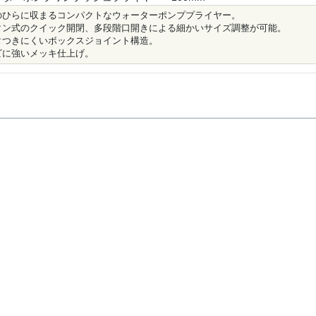
のひらに収まるコンパクトなウォーターポンププライヤー。
タン式のクイック開閉、多段階口開きによる細かいサイズ調整が可能。
タつきにくいボックスジョイント構造。
ビに強いメッキ仕上げ。