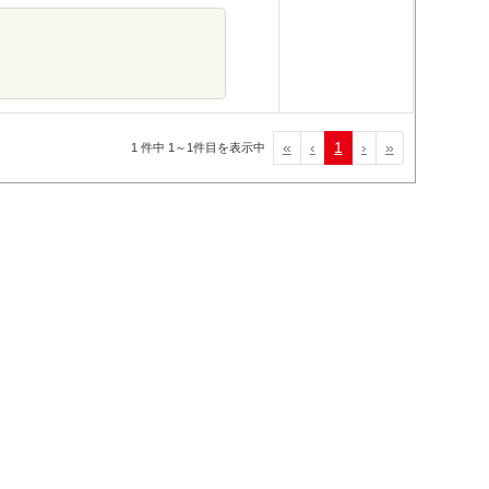
«
‹
1
›
»
1 件中 1～1件目を表示中