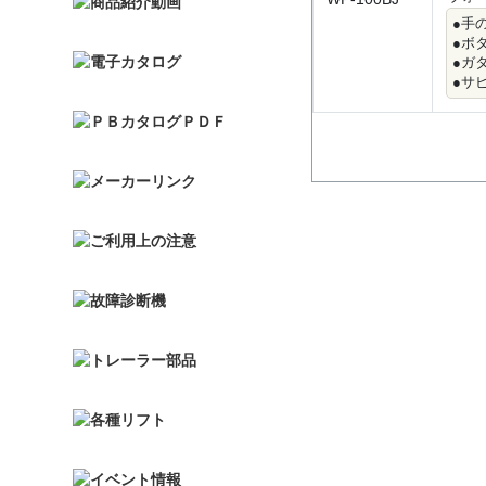
●手
●ボ
●ガ
●サ