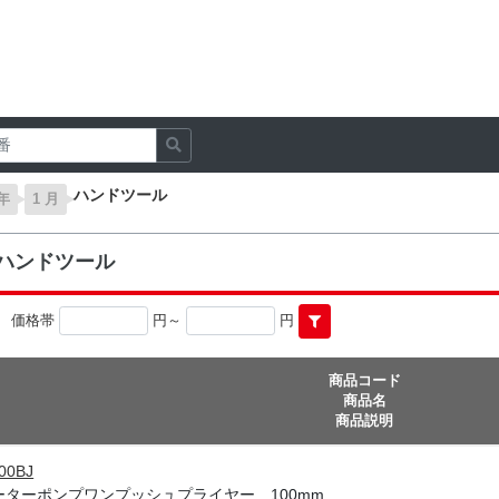
ハンドツール
 年
1 月
のハンドツール
価格帯
円～
円
商品コード
商品名
商品説明
00BJ
ーターポンプワンプッシュプライヤー 100mm