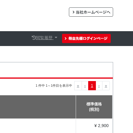
閲覧履歴
«
‹
1
›
»
1 件中 1～1件目を表示中
標準価格
(税別)
¥ 2,900