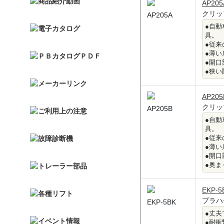
AP205
クリッ
AP205A
●自
具。
●従
●薄
●開
●狭い
AP205
クリッ
AP205B
●自
具。
●従
●薄
●開
●奥ま
EKP-5
プラハ
EKP-5BK
●丈
●耐