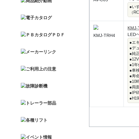
●い
（R
KMJ-
LED
KMJ-TRH4
●エ
●デ
●純
●12
●1
●車
●寿命
●1
●両
●IP
●H1