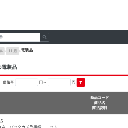
電装品
 年
11 月
売の電装品
価格帯
円～
円
商品コード
商品名
商品説明
65
コネ バックカメラ接続ユニット