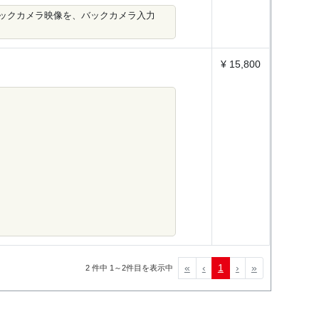
ックカメラ映像を、バックカメラ入力
¥ 15,800
«
‹
1
›
»
2 件中 1～2件目を表示中