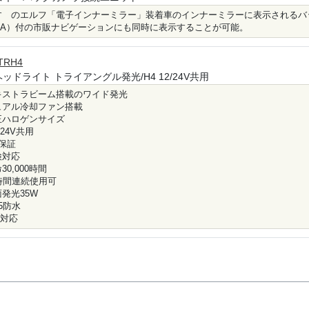
すゞのエルフ「電子インナーミラー」装着車のインナーミラーに表示されるバ
CA）付の市販ナビゲーションにも同時に表示することが可能。
TRH4
ヘッドライト トライアングル発光/H4 12/24V共用
キストラビーム搭載のワイド発光
ュアル冷却ファン搭載
正ハロゲンサイズ
V24V共用
年保証
検対応
30,000時間
0時間連続使用可
面発光35W
65防水
9対応