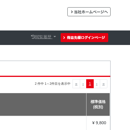
閲覧履歴
«
‹
1
›
»
2 件中 1～2件目を表示中
標準価格
(税別)
¥ 9,800