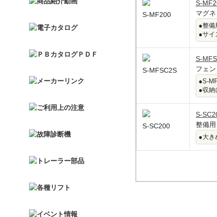
S-MF2
マグネ
S-MF200
●整備
●サイズ
S-MF
フェン
S-MFSC2S
●S-
●収納
S-SC2
整備用
S-SC200
●大