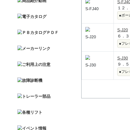
S-FJ4
１２．
S-FJ40
●ボー
S-J20
６．３
S-J20
●フ
S-J30
９．５
S-J30
●フ