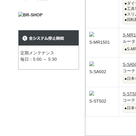
●ダイ
●工具
●スリ
●回転数
S-MR1
ルータ
S-MR1501
●S-
定期メンテナンス
毎日：5:00 ～ 5:30
S-SA5
コーテ
S-SA502
●日
S-ST5
コーテ
S-ST502
●日