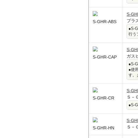
S-GH
プラ
S-GHR-ABS
●S
行う
S-GH
ガス
S-GHR-CAP
●S
●使
す。
S-GH
Ｓ－
S-GHR-CR
●S
S-GH
Ｓ－
S-GHR-HN