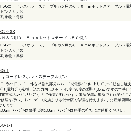
-CHSGコードレスホットステープルガン用の０．６ｍｍホットステープル（電
０ピン入り／袋
修対象物：薄板
SG-0.8S
ＣＨＳＧ用０．８ｍｍホットステープル５０個入
-CHSGコードレスホットステープルガン用の０．８ｍｍホットステープル（電
０ピン入り／袋
修対象物：厚板
SG-1
ａｙコードレスホットステープルガン
ﾝﾊﾟｰやﾍｯﾄﾞﾗﾝﾌﾟﾕﾆｯﾄなど割れ部分をｽﾃｰﾌﾟﾙ(電熱ﾋﾟﾝ)によりﾌﾞﾘｯｼﾞ結
ｰﾌﾟﾙ(電熱ﾋﾟﾝ)を挿し込む方向はｽﾄﾚｰﾄ･45度･90度の3通り(3way)ですので
SB充電式のｺｰﾄﾞﾚｽﾀｲﾌﾟなので作業が行いやすく電源が無い場所でも作業が行
分修理を行いますのでﾊﾟｰﾂ交換よりも低金額で修理を行えます｡また産業廃棄物
がります
0.6mmｽﾃｰﾌﾟﾙは薄手､線径0.8mmｽﾃｰﾌﾟﾙは厚手のﾊﾟﾈﾙにご使用ください｡
SG-1-T