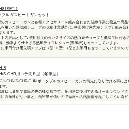
H81SET-1
タブルガスヒートガンセット
型のガスヒートガンと各種アクセサリーを組み合わせた結線作業に役立つ商品
風を用いた熱収縮チューブの収縮作業以外に､半田付け用先端チップと組み合
なります｡
ット内容品として､使用頻度の高い２サイズの熱収縮チューブと低温半田付き
麗に効率よく仕上げる熱風ディフレクター(導風板)もセットしています｡
らに半田付け用先端チップはＢ型･Ｄ型･Ｃ型と糸半田もセットしていますので
H-B
GH/S-GHR用コテ先Ｂ型（鉛筆型）
-PGH-GUN/S-GHR-GUN ポータブルガスヒートガンの筒先に取り付ける
ます。
端形状はＢ型で鉛筆の先の様な形です。多用途に使用できるオールラウンドタ
状に方向性がない事と、熱容量が低いので母材への熱損傷を起こしにくい為ビ