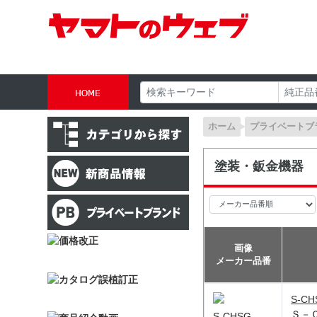
ホーム
プライベートブ
塗装・鈑金機器
画像
メーカー品番
S-CH
Ｓ－
S-CHSG-