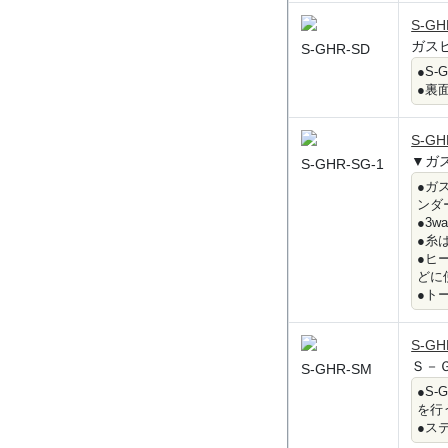
S-GH
ガス
S-GHR-SD
●S
●裏
S-GH
▼ガ
S-GHR-SG-1
●ガ
ンダ
●3
●糸
●ヒ
どに
●ト
S-GH
Ｓ－
S-GHR-SM
●S
を行
●ス