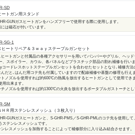
R-SD
ヒートガン用スタンド
-GHR-GUNガスヒートガンをハンズフリーで使用する際に使用します。
面には磁石が付いています。
R-SG-1
スヒートリペア＆３ｗａｙステープルガンセット
スヒートガンと付属品の各種アクセサリーを用いてバンパーやグリル、ヘッド
ー、スポイラー、カウル、各パネルなどプラスチック部品の割れ補修を行い
wayコードレスホットステープルガンセットを合わせたセットとなり､補修方
はんだと､はんだ用コテ先も付属していますので配線補修や基盤の修理も行え
ートノズルを使用すれば約600℃の熱風を放出するヒートガンとして使用でき
使用出来ます。
ーチノズルを使用すれば約1300℃の火炎を放出するポータブルガストーチとし
R-SM
ＧＨＲ用ステンレスメッシュ（３枚入り）
-GHR-GUNガスヒートガンと、S-GHR-PMS／S-GHR-PMLのコテ先を
うステンレスメッシュです。
テンレスメッシュを加熱することによって補修部分に入り込み結合させます。