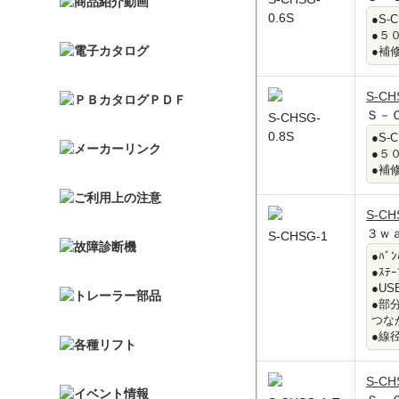
0.6S
●S
●５
●補
S-CH
Ｓ－
S-CHSG-
0.8S
●S
●５
●補
S-CH
３ｗ
S-CHSG-1
●ﾊﾞ
●ｽﾃ
●U
●部
つな
●線径
S-CH