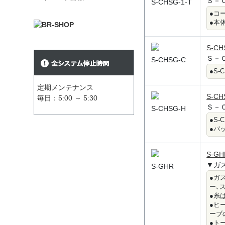
Ｓ－
S-CHSG-1-T
●コ
●本
S-CH
Ｓ－
S-CHSG-C
●S
定期メンテナンス
S-CH
毎日：5:00 ～ 5:30
Ｓ－
S-CHSG-H
●S
●バ
S-GH
▼ガ
S-GHR
●ガ
ー､
●糸
●ヒ
ーブ
●ト