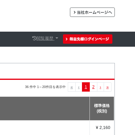
閲覧履歴
«
‹
1
2
›
»
36 件中 1～20件目を表示中
標準価格
(税別)
¥ 2,160