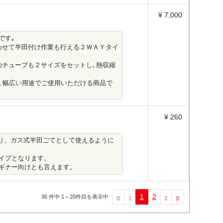
¥ 7,000
です｡
わせて半田付け作業も行える２ＷＡＹタイ
のチューブも２サイズをセットし､熱収縮
､幅広い用途でご使用いただける商品で
¥ 260
事により、ガス式半田ごてとして使えるように
イプとなります。
ギナー向けとも言えます。
«
‹
1
2
›
»
36 件中 1～20件目を表示中