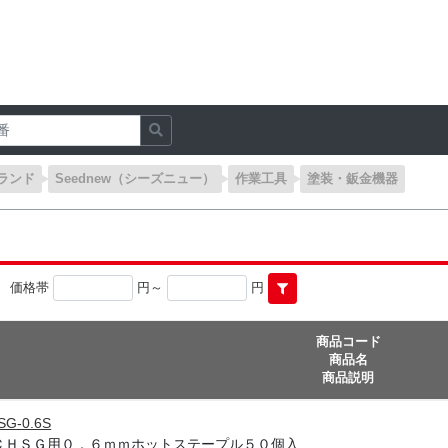
ランド
Seednew（シーズニュー）
作業工具
塗装・鈑金機器
価格帯
円～
円
商品コード
商品名
商品説明
SG-0.6S
ＣＨＳＧ用０．６ｍｍホットステープル５０個入