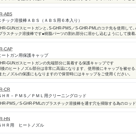
R-ABS
スチック溶接棒ＡＢＳ（ＡＢＳ用６本入り）
-GHR-GUNガスヒートガンと､S-GHR-PMS／S-GHR-PMLのコテ先を使
プラスチック溶接棒です●樹脂パーツの割れ部分に溶かし込むようにして接着
R-CAP
ヒートガン用保護キャップ
-GHR-GUNガスヒートガンの先端部分に装着する保護キャップです
用後のヒートノズル部分は非常に高温になります、使用後にキャップを被せる
またノズルの保護にもなりますので保管時にはキャップをご使用ください。
R-CR
ＧＨＲ－ＰＭＳ／ＰＭＬ用クリーニングロッド
-GHR-PMS／S-GHR-PMLのプラスチック溶接棒を通す穴を掃除する為のロ
R-HN
ＧＨＲ用 ヒートノズル