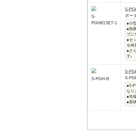
S-PG
ポー
S-
PGH81SET-1
●小
●熱
プに
●セ
を綺
●さ
す｡
S-PG
S-P
S-PGH-B
●S
なり
●先
●形