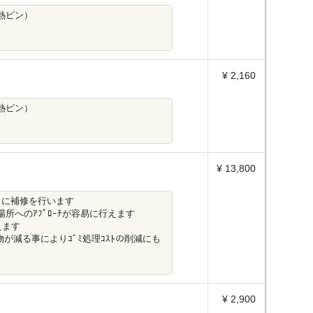
熱ピン）
¥ 2,160
熱ピン）
¥ 13,800
合し強力に補修を行います
狭い場所へのｱﾌﾟﾛｰﾁが容易に行えます
えます
が減る事によりｺﾞﾐ処理ｺｽﾄの削減にも
¥ 2,900