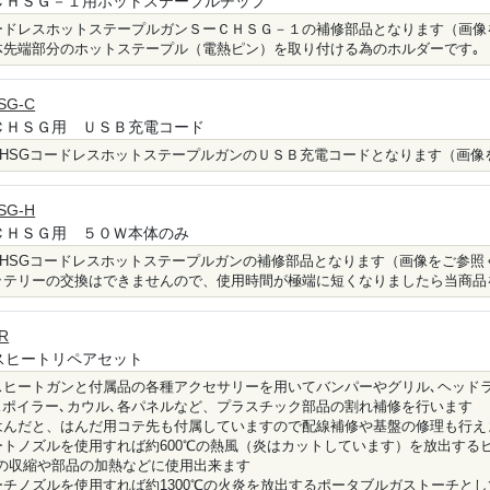
ＣＨＳＧ－１用ホットステープルチップ
ードレスホットステープルガンＳーＣＨＳＧ－１の補修部品となります（画像
体先端部分のホットステープル（電熱ピン）を取り付ける為のホルダーです｡
SG-C
ＣＨＳＧ用 ＵＳＢ充電コード
-CHSGコードレスホットステープルガンのＵＳＢ充電コードとなります（画
SG-H
ＣＨＳＧ用 ５０Ｗ本体のみ
-CHSGコードレスホットステープルガンの補修部品となります（画像をご参照
ッテリーの交換はできませんので、使用時間が極端に短くなりましたら当商品
R
スヒートリペアセット
スヒートガンと付属品の各種アクセサリーを用いてバンパーやグリル､ヘッドラ
スポイラー､カウル､各パネルなど、プラスチック部品の割れ補修を行います
はんだと、はんだ用コテ先も付属していますので配線補修や基盤の修理も行え
ートノズルを使用すれば約600℃の熱風（炎はカットしています）を放出する
の収縮や部品の加熱などに使用出来ます
ーチノズルを使用すれば約1300℃の火炎を放出するポータブルガストーチとし