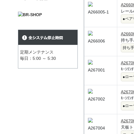
A2660
レール(1
A266005-1
●ベア
A2660
持ち手ハ
A266006
持ち
定期メンテナンス
毎日：5:00 ～ 5:30
A2670
ｷｰｼﾘﾝ
A267001
●ロー
A2670
ｷｰｼﾘﾝ
A267002
●ロー
A2670
天板トッ
A267004