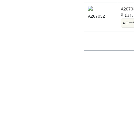
A2670
引出しレ
A267032
●ロー