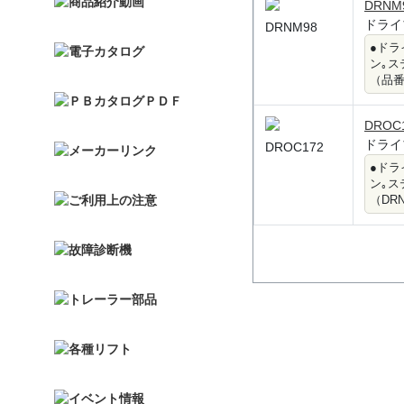
DRNM
ドライ
DRNM98
●ド
ン｡ス
（品番:
DROC
ドライ
DROC172
●ド
ン｡ス
（DRN